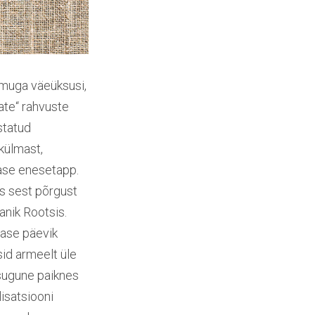
omuga väeüksusi,
ate“ rahvuste
statud
külmast,
lase enesetapp.
s sest põrgust
anik Rootsis.
lase päevik
sid armeelt üle
esugune paiknes
lisatsiooni