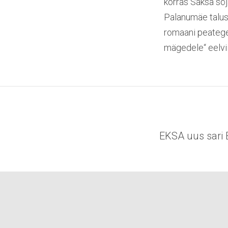
korras Saksa sõj
Palanumäe talus
romaani peatege
mägedele“ eelvii
EKSA uus sari B