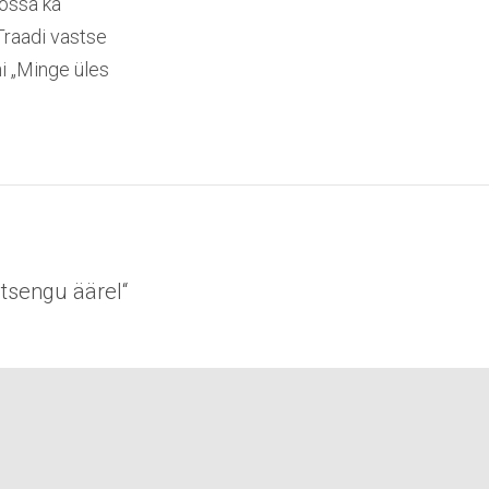
eossa ka
Traadi vastse
i „Minge üles
tsengu äärel“