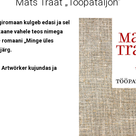
Mats Traat „Tööpataljon“
giromaan kulgeb edasi ja sel
 kaane vahele teos nimega
– romaani „Minge üles
järg.
. Artwörker kujundas ja