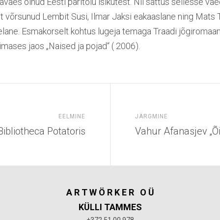
aväes olnud Eesti päritolu isikutest. Nii sattus sellesse vä
t võrsunud Lembit Susi, Ilmar Jaksi eakaaslane ning Mats 
lane. Esmakorselt kohtus lugeja temaga Traadi jõgiromaan
mases jaos „Naised ja pojad“ ( 2006).
EELMINE
JÄRGMINE
ibliotheca Potatoris
Vahur Afanasjev „Õi
A R T W Ö R K E R
O Ü
KÜLLI TAMMES