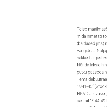
Teise maailmasõ
mida nimetati tö
(baltlased jms) 
vangidest. Nälja
nakkushaigustest
Nõnda läksid hi
putku pääseda ni
Tema debüütraam
1941-45“ (Stockh
NKVD alluvusse, 
aastail 1944-49 