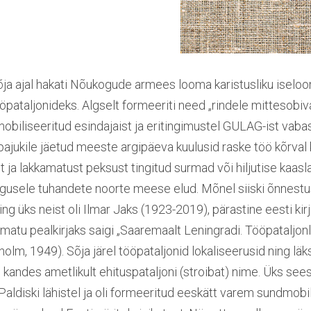
ja ajal hakati Nõukogude armees looma karistusliku iselo
öpataljonideks. Algselt formeeriti need „rindele mittesobiv
mobiliseeritud esindajaist ja eritingimustel GULAG-ist vaba
pajukile jäetud meeste argipäeva kuulusid raske töö kõrval 
 ja lakkamatust peksust tingitud surmad või hiljutise kaas
ngusele tuhandete noorte meese elud. Mõnel siiski õnnestu
ng üks neist oli Ilmar Jaks (1923-2019), pärastine eesti kirj
atu pealkirjaks saigi „Saaremaalt Leningradi. Tööpataljon
olm, 1949). Sõja järel tööpataljonid lokaliseerusid ning läk
kandes ametlikult ehituspataljoni (stroibat) nime. Üks se
Paldiski lähistel ja oli formeeritud eeskätt varem sundmobi